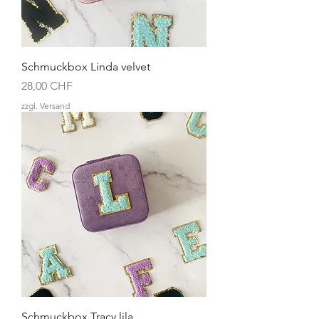
Schmuckbox Linda velvet
Preis
28,00 CHF
zzgl. Versand
Schmuckbox Tracy lila