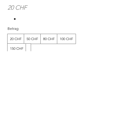
20 CHF
Betrag
20 CHF
50 CHF
80 CHF
100 CHF
150 CHF
Menge
Kostenpflichtig bestellen
Home
Shop