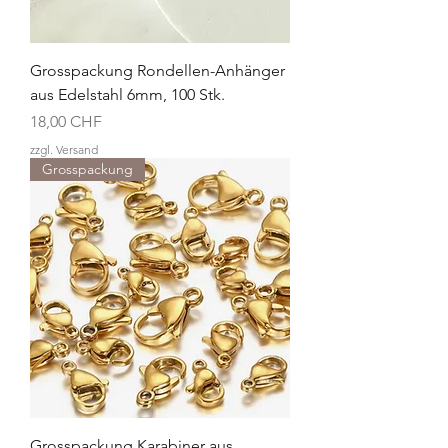
Grosspackung Rondellen-Anhänger
aus Edelstahl 6mm, 100 Stk.
Preis
18,00 CHF
zzgl. Versand
Grosspackung
Grosspackung Karabiner aus