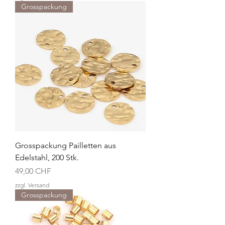
Grosspackung
Grosspackung Pailletten aus
Edelstahl, 200 Stk.
Preis
49,00 CHF
zzgl. Versand
Grosspackung