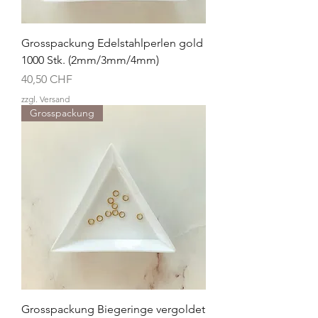
Grosspackung Edelstahlperlen gold
1000 Stk. (2mm/3mm/4mm)
Preis
40,50 CHF
zzgl. Versand
Grosspackung
Grosspackung Biegeringe vergoldet