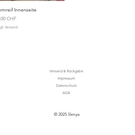
Schnellansicht
rmreif Innenseite
reis
,00 CHF
gl. Versand
Versand & Rückgabe
Impressum
Datenschutz
AGB
ail.com
© 2025 lilenya