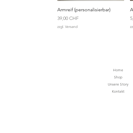
Schnellansicht
Armreif (personalisierbar)
A
Preis
P
39,00 CHF
5
zzgl. Versand
zz
Home
Shop
Unsere Story
Kontakt
lilenya.info@gm