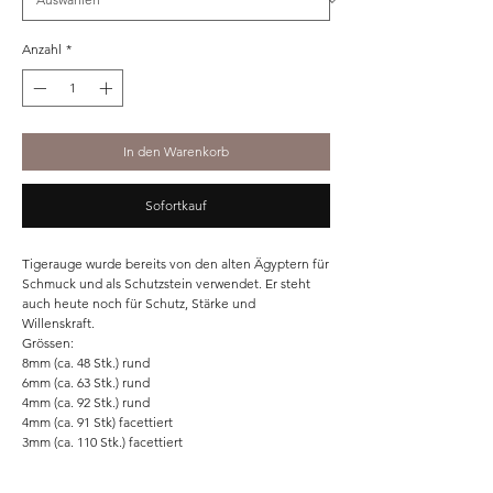
Anzahl
*
In den Warenkorb
Sofortkauf
Tigerauge wurde bereits von den alten Ägyptern für
Schmuck und als Schutzstein verwendet. Er steht
auch heute noch für Schutz, Stärke und
Willenskraft.
Grössen:
8mm (ca. 48 Stk.) rund
6mm (ca. 63 Stk.) rund
4mm (ca. 92 Stk.) rund
4mm (ca. 91 Stk) facettiert
3mm (ca. 110 Stk.) facettiert