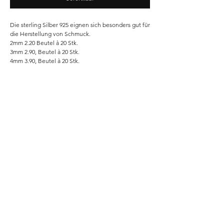
Die sterling Silber 925 eignen sich besonders gut für
die Herstellung von Schmuck.
2mm 2.20 Beutel à 20 Stk.
3mm 2.90, Beutel à 20 Stk.
4mm 3.90, Beutel à 20 Stk.
Home
Shop
Unsere Story
Kontakt
Versand & Rückgabe
Impressum
Datenschutz
AGB