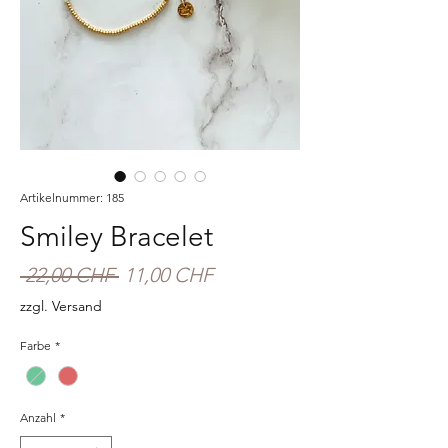
Artikelnummer: 185
Smiley Bracelet
Standardpreis
Sale-
 22,00 CHF 
11,00 CHF
Preis
zzgl. Versand
Farbe
*
Anzahl
*