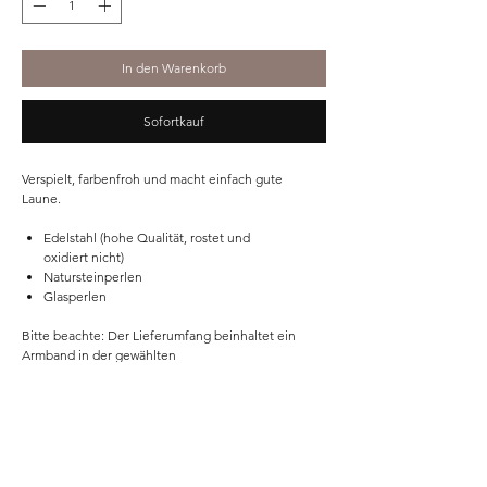
In den Warenkorb
Sofortkauf
Verspielt, farbenfroh und macht einfach gute
Laune.
Edelstahl (hohe Qualität, rostet und
oxidiert nicht)
Natursteinperlen
Glasperlen
Bitte beachte: Der Lieferumfang beinhaltet ein
Armband in der gewählten
Variante. Dekorationsmaterial und weitere
Schmuckstücke auf den Produktbildern sind nicht
im Lieferumfang enthalten.