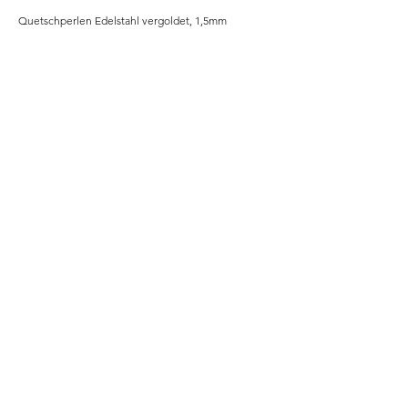
Quetschperlen Edelstahl vergoldet, 1,5mm
Home
Shop
Unsere Story
Kontakt
Versand & Rückgabe
Impressum
Datenschutz
AGB
Instagram
b2b
© 2025 lilenya