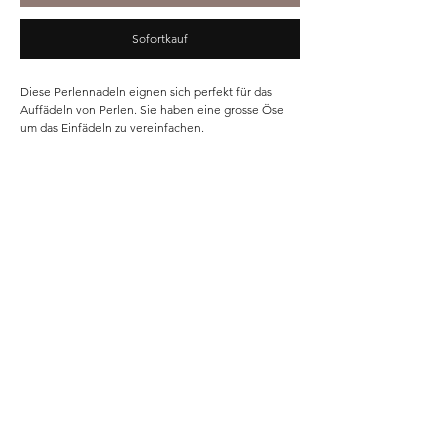
Sofortkauf
Diese Perlennadeln eignen sich perfekt für das
Auffädeln von Perlen. Sie haben eine grosse Öse
um das Einfädeln zu vereinfachen.
Home
Shop
Unsere Story
Kontakt
Versand & Rückgabe
Impressum
Datenschutz
AGB