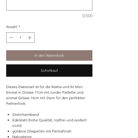
0/500
Anzahl
*
In den Warenkorb
Sofortkauf
Dieses Zweierset ist für die Mama und ihr Mini.
Einmal in Grösse 17cm mit runder Paillette und
einmal Grösse 14cm mit Stern für den perfekten
Partnerlook.
Stretcharmband
Edelstahl (hohe Qualität, rostfrei und oxidiert
nicht)
goldene Glasperlen mit Permafinish
Natursteine