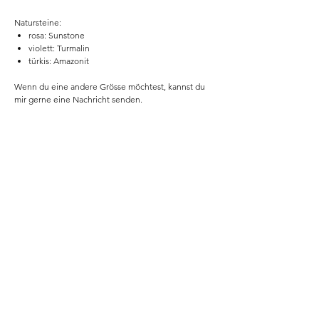
Natursteine:
rosa: Sunstone
violett: Turmalin
türkis: Amazonit
Wenn du eine andere Grösse möchtest, kannst du
mir gerne eine Nachricht senden.
ACHTUNG: Dies ist kein Spielzeug und nicht
geeignet für Kinder unter 3 Jahren, da es
verschluckbare Kleinteile enthält.
Bitte beachte: Der Lieferumfang beinhaltet ein
Armband in der gewählten
Variante. Dekorationsmaterial und weitere
Schmuckstücke auf den Produktbildern sind nicht
im Lieferumfang enthalten.
Home
Shop