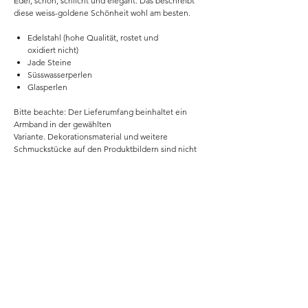
Edel, schön, schlicht und elegant. Das beschreibt
diese weiss-goldene Schönheit wohl am besten.
Edelstahl (hohe Qualität, rostet und
oxidiert nicht)
Jade Steine
Süsswasserperlen
Glasperlen
Bitte beachte: Der Lieferumfang beinhaltet ein
Armband in der gewählten
Variante. Dekorationsmaterial und weitere
Schmuckstücke auf den Produktbildern sind nicht
im Lieferumfang enthalten.
Home
Shop
Unsere Story
Kontakt
Versand & Rückgabe