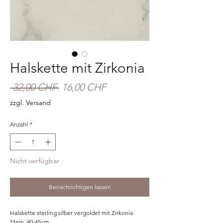
Halskette mit Zirkonia
Standardpreis
Sale-
 32,00 CHF 
16,00 CHF
Preis
zzgl. Versand
Anzahl
*
Nicht verfügbar
Benachrichtigen lassen
Halskette sterling silber vergoldet mit Zirkonia
Stein, 40-45cm