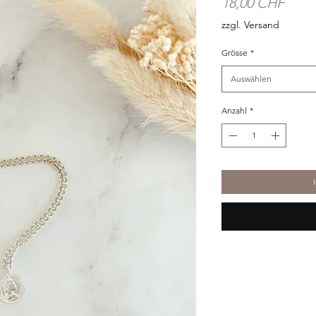
Preis
18,00 CHF
zzgl. Versand
Grösse
*
Auswählen
Anzahl
*