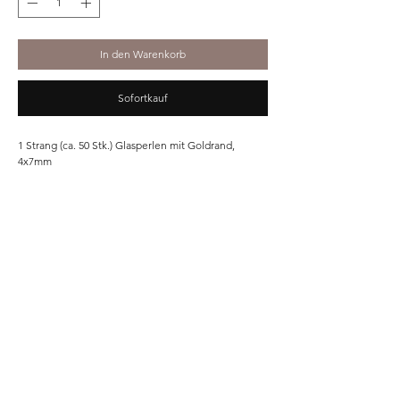
In den Warenkorb
Sofortkauf
1 Strang (ca. 50 Stk.) Glasperlen mit Goldrand,
4x7mm
Home
Shop
Unsere Story
Kontakt
Versand & Rückgabe
Impressum