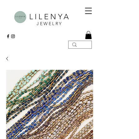
LILENYA
JEWELRY