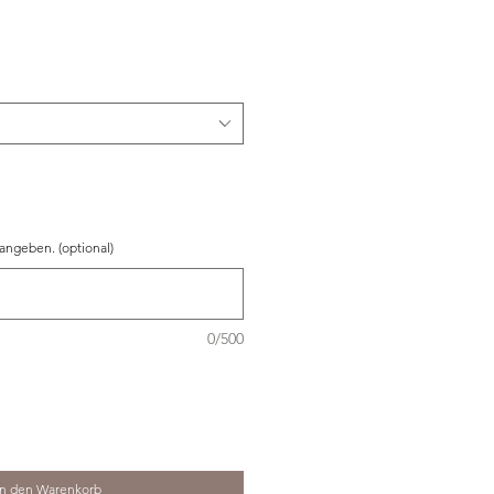
 angeben. (optional)
0/500
In den Warenkorb