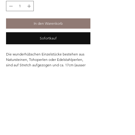
In den Warenkorb
Sofortkauf
Die wunderhübschen Einzelstücke bestehen aus
Natursteinen, Tohoperlen oder Edelstahlperlen,
sind auf Stretch aufgezogen und ca. 17cm (ausser
MOM ca. 16cm).
Home
Shop
Unsere Story
Kontakt
Versand & Rückgabe