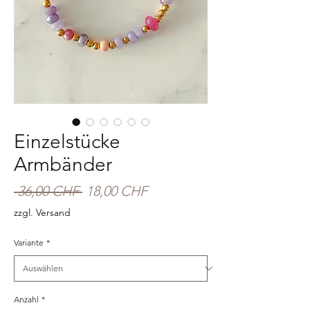
Einzelstücke
Armbänder
Standardpreis
Sale-
 36,00 CHF 
18,00 CHF
Preis
zzgl. Versand
Variante
*
Anzahl
*