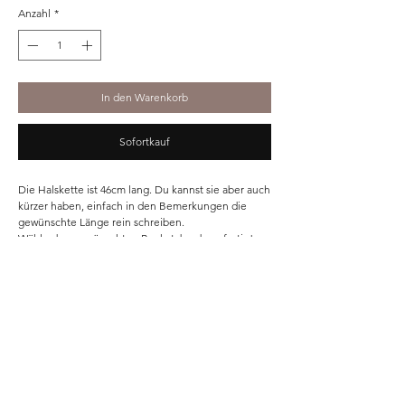
Anzahl
*
In den Warenkorb
Sofortkauf
Die Halskette ist 46cm lang. Du kannst sie aber auch
kürzer haben, einfach in den Bemerkungen die
gewünschte Länge rein schreiben.
Wähle den gewünschten Buchstabe dazu, fertig!
Die Halskette ist aus wasserfestem Edelstahl.
Home
Shop
Unsere Story
Kontakt