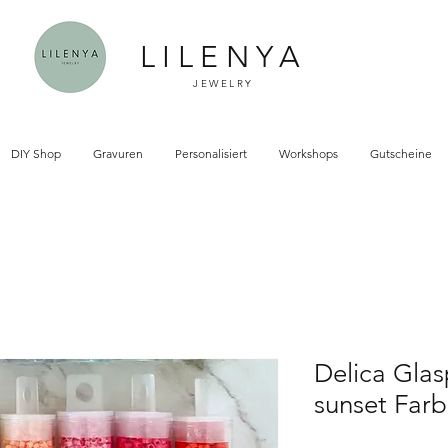
LILENYA
JEWELRY
DIY Shop
Gravuren
Personalisiert
Workshops
Gutscheine
Delica Gla
sunset Far