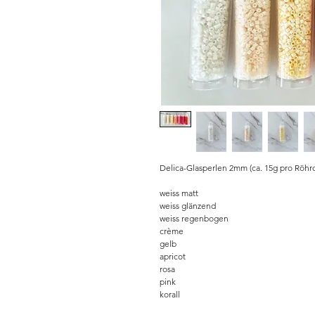
Delica-Glasperlen 2mm (ca. 15g pro Röhrc
weiss matt
weiss glänzend
weiss regenbogen
crème
gelb
apricot
rosa
pink
korall