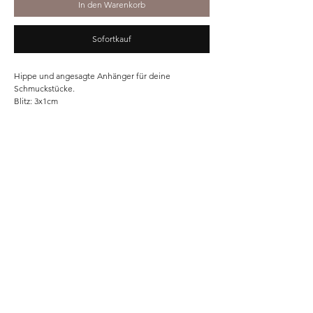
In den Warenkorb
Sofortkauf
Hippe und angesagte Anhänger für deine
Schmuckstücke.
Blitz: 3x1cm
Home
Shop
Unsere Story
Kontakt
Versand & Rückgabe
Impressum
Datenschutz
AGB