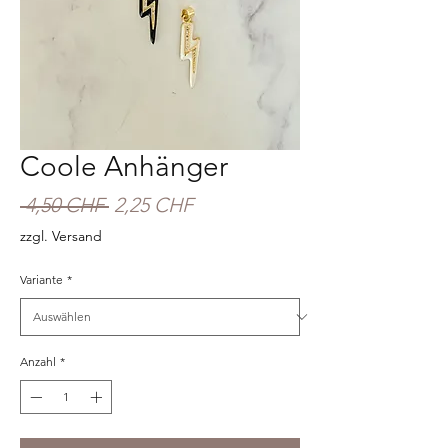
Coole Anhänger
Standardpreis
Sale-
 4,50 CHF 
2,25 CHF
Preis
zzgl. Versand
Variante
*
Anzahl
*