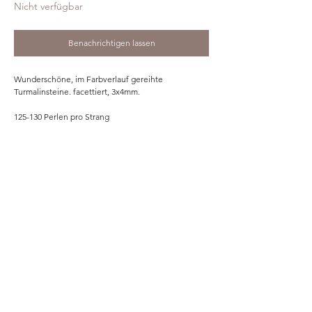
Nicht verfügbar
Benachrichtigen lassen
Wunderschöne, im Farbverlauf gereihte
Turmalinsteine. facettiert, 3x4mm.
125-130 Perlen pro Strang
Home
Shop
Unsere Story
Kontakt
Versand & Rückgabe
Impressum
Datenschutz