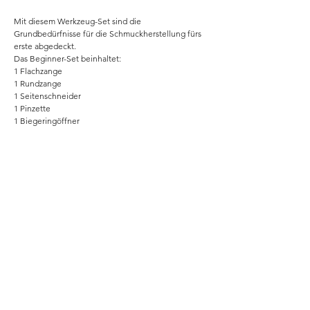
Mit diesem Werkzeug-Set sind die
Grundbedürfnisse für die Schmuckherstellung fürs
erste abgedeckt.
Das Beginner-Set beinhaltet:
1 Flachzange
1 Rundzange
1 Seitenschneider
1 Pinzette
1 Biegeringöffner
Home
Shop
Unsere Story
Kontakt
Versand & Rückgabe
Impressum
Datenschutz