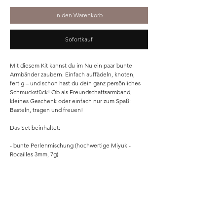
In den Warenkorb
Sofortkauf
Mit diesem Kit kannst du im Nu ein paar bunte
Armbänder zaubern. Einfach auffädeln, knoten,
fertig – und schon hast du dein ganz persönliches
Schmuckstück! Ob als Freundschaftsarmband,
kleines Geschenk oder einfach nur zum Spaß:
Basteln, tragen und freuen!
Das Set beinhaltet:
- bunte Perlenmischung (hochwertige Miyuki-
Rocailles 3mm, 7g)
- 1 Nadel
- 1m Opelon-Stretch
- 3 Anhänher