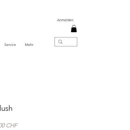
Anmelden
Service
Mehr
lush
ndardpreis
Sale-
00 CHF