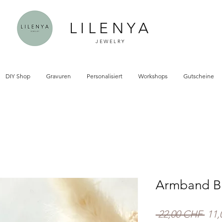
LILENYA
JEWELRY
DIY Shop
Gravuren
Personalisiert
Workshops
Gutscheine
Armband B
Sta
 22,00 CHF 
11,