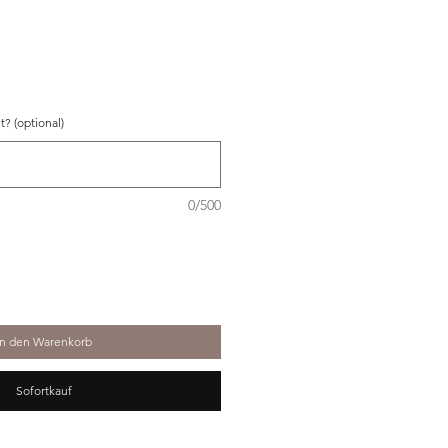
Preis
? (optional)
0/500
In den Warenkorb
Sofortkauf