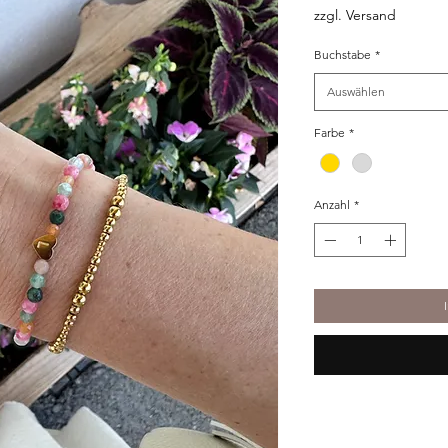
zzgl. Versand
Buchstabe
*
Auswählen
Farbe
*
Anzahl
*