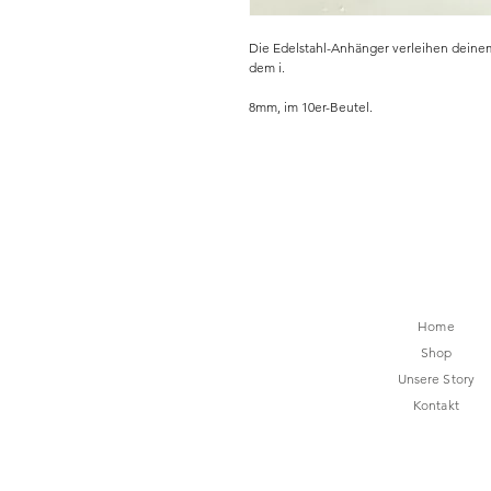
Die Edelstahl-Anhänger verleihen dein
dem i.
8mm, im 10er-Beutel.
Home
Shop
Unsere Story
Kontakt
lilenya.info@gm