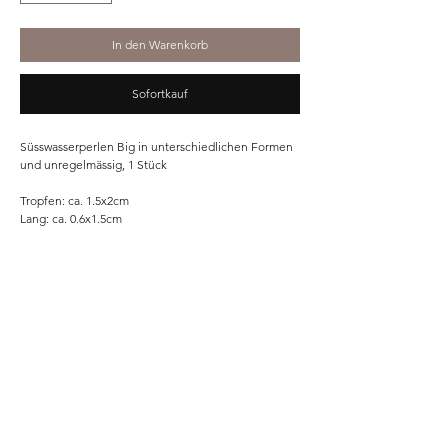
In den Warenkorb
Sofortkauf
Süsswasserperlen Big in unterschiedlichen Formen
und unregelmässig, 1 Stück
Tropfen: ca. 1.5x2cm
Lang: ca. 0.6x1.5cm
Oval: ca. 0.7x1cm
Home
Shop
Unsere Story
Kontakt
Versand & Rückgabe