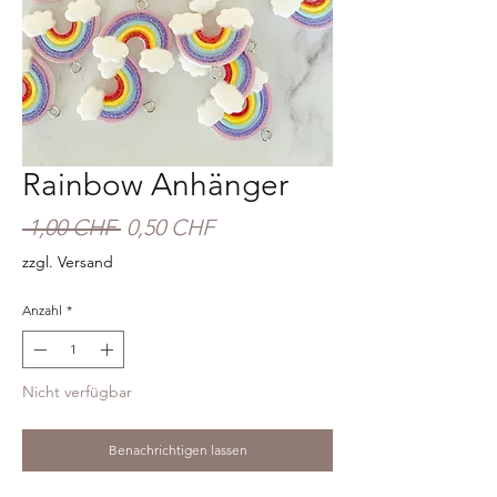
Rainbow Anhänger
Standardpreis
Sale-
 1,00 CHF 
0,50 CHF
Preis
zzgl. Versand
Anzahl
*
Nicht verfügbar
Benachrichtigen lassen