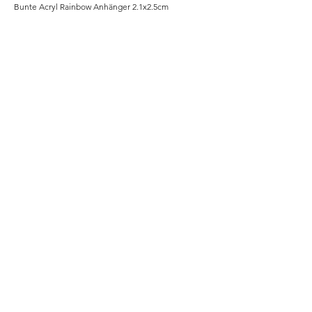
Bunte Acryl Rainbow Anhänger 2.1x2.5cm
Home
Shop
Unsere Story
Kontakt
Versand & Rückgabe
Impressum
Datenschutz
AGB
Instagram
b2b
© 2025 lilenya