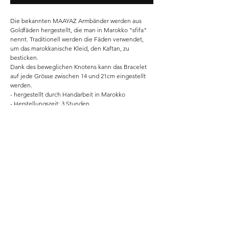
Die bekannten MAAYAZ Armbänder werden aus
Goldfäden hergestellt, die man in Marokko "sfifa"
nennt. Traditionell werden die Fäden verwendet,
um das marokkanische Kleid, den Kaftan, zu
besticken.
Dank des beweglichen Knotens kann das Bracelet
auf jede Grösse zwischen 14 und 21cm eingestellt
werden.
- hergestellt durch Handarbeit in Marokko
- Herstellungszeit: 3 Stunden
Home
Shop
Unsere Story
Kontakt
Versand & Rückgabe
Impressum