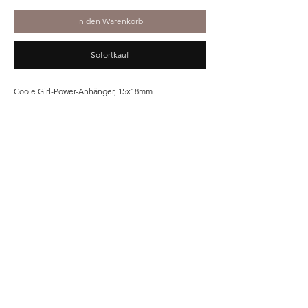
In den Warenkorb
Sofortkauf
Coole Girl-Power-Anhänger, 15x18mm
Home
Shop
Unsere Story
Kontakt
Versand & Rückgabe
Impressum
Datenschutz
AGB