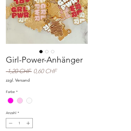
Girl-Power-Anhänger
Standardpreis
Sale-
 1,20 CHF 
0,60 CHF
Preis
zzgl. Versand
Farbe
*
Anzahl
*