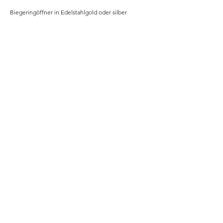
Biegeringöffner in Edelstahlgold oder silber
Home
Shop
Unsere Story
Kontakt
Versand & Rückgabe
Impressum
Datenschutz
AGB
Instagram
b2b